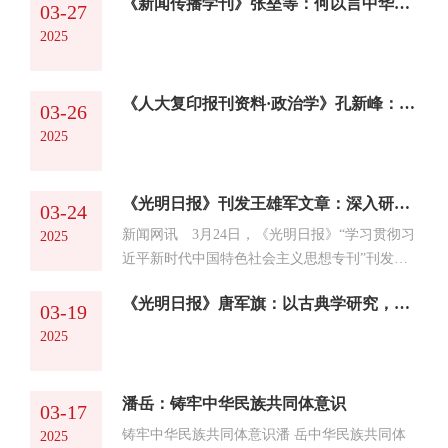
究人员参与讲座。何星亮强调，学术研究应
《新闻传播学刊》张垒等：何以言中华：试论讲好中华民族共同体故事的出发点与落脚点
强广大师生的国家安全意识，3月25日晚，国家
03-27
该“先专后通”“专题性研究与综合性研究相结
安全研究院举办了2025年“国安大讲堂”第一讲，
2025
合”“科学分析和...
讲座特邀上海交通大学二级教授、博士研究生导
师胡惠林教授在海淀校区知行堂作题为“当代国
家文化安全研究的重点难点与发展趋势”的专题
《人大复印报刊资料·政治学》孔新峰：德性政治视域中“百姓”观念及其流变
03-26
讲座。讲座中，胡惠林聚焦国家文化安全的重要
2025
性，对习...
《光明日报》刊发王雄军文章：深入研究边疆治理重大理论和现实问题
03-24
新闻网讯 3月24日，《光明日报》“学习贯彻习
2025
近平新时代中国特色社会主义思想专刊”刊发我
校党委常委、副校长王雄军《深入研究边疆治理
《光明日报》唐军旗：以古典学研究，促进民族文化繁荣发展
重大理论和现实问题》一文，文章指出，应不断
03-19
深化边疆治理重大理论和现实问题研究，助力边
2025
疆治理体系和治理能力现代化。全文内容如下：
【学习贯彻党的二十届三中全会精神】 边疆治
理是国家治理体系的重要组成部分，是维护国家
潘岳：铸牢中华民族共同体意识
03-17
主权、安全和发展利益的关键所在。特别是在经
铸牢中华民族共同体意识潘 岳中华民族共同体
2025