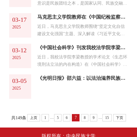
济全球化深入发展的...
意识是民族团结之本，是国家认同、民族交融的
情感纽带，是祖国统一、民族团结的思想基石，
马克思主义学院教师在《中国纪检监察报》发表系列文章
是中华民族绵延不衰、永续发展的力量源泉。党
03-17
的十八大以来，以习近平同志为核心的党中央坚
近日，马克思主义学院教师围绕“坚定文化自信
2025
持“两个结合”、着眼“两个大局”，深刻总结国内
建设文化强国”主题、深入解读《习近平文化思
外民族工作经验教训，深刻洞察中华民族共同体
想学习纲要》，在《中国纪检监察报》发表了系
发展趋势，鲜明提出铸牢中华民族共同体意识这
《中国社会科学》刊发我校法学院李梁教授《生态环境刑法立法的内在构造》一文
列理论阐释文章。系列文章充分发挥学校马克思
03-12
一重大原创性论断，并将其确立为新时代党的民
主义学院为秘书处的习近平文化思想研究中心中
近日，我校法学院李梁教授的学术论文《生态环
2025
族工作和民族地区...
央民族大学协同研究基地高端平台作用，以明白
境刑法立法的内在构造》在《中国社会科学》
晓畅、即事明理的风格，助力形成习近平文化思
2025年第2期发表。文章为国家社会科学基金一
想学理化体系化研究阐释的浓厚氛围，彰显了学
《光明日报》邵六益：以法治滋养民族团结“石榴果”
般项目“环境犯罪治理的数字化应对策略研
03-05
院在党的创新理论研究与宣传中的先锋作用。文
究”(23BFX118)阶段性成果。《中国社会科学》
2025
以载道 ...
是由中国社会科学院主管主办、中国社会科学杂
志社编辑出版的综合性哲学社会科学杂志，主要
发表哲学社会科学前沿研究成果。《中国社会科
学》在不同时期不断推出新人新作，成为当代中
...
...
7
共149条
上页
1
5
6
8
9
15
下页
国培养人文社会科...
版权所有：中央民族大学