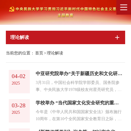
理论解读
当前您的位置：
首页
>
理论解读
中亚研究院举办“关于新疆历史和文化研究的体会”学术讲座
04-02
3月31日，中国社会科学院学部委员、国务院参
2025
事、中央民族大学1978级校友何星亮研究员，作
为主讲嘉宾，登上学术讲台，带来一场题为“关
学校举办 “当代国家文化安全研究的重点难点与发展趋势”学术讲座
于新疆历史和文化研究的体会”的深度讲座。讲
03-28
座由中亚研究院副院长努尔巴汗·卡力列汗主
今年是《中华人民共和国国家安全法》颁布施行
2025
持。中央民族大学荣誉资深教授胡振华、中亚研
10周年，在第10个全民国家安全教育日之际，为
究院院长姜镕泽等校内专家学者、学生及相关研
深入贯彻落实习近平总书记总体国家安全观，增