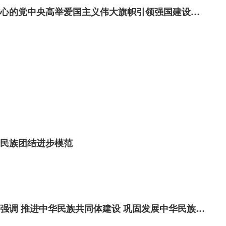
“为祖国发展繁荣而不懈奋斗”——以习近平同志为核心的党中央高举爱国主义伟大旗帜引领强国建设、民族复兴纪实
奖民族团结进步模范
习近平在全国民族团结进步表彰大会上发表重要讲话强调 推进中华民族共同体建设 巩固发展中华民族大团结