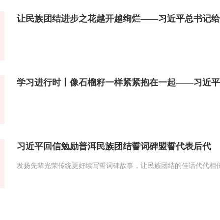
学习进行时丨像石榴籽一样紧紧抱在一起——习近平
习近平回信勉励普洱民族团结誓词碑盟誓代表后代
发扬先辈光荣传统更好续写誓词碑故事，让民族团结的佳话代代相