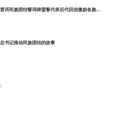
让民族团结进步之花越开越绚烂——习近平总书记给普洱民族团结誓词碑盟誓代表后代回信激励各族儿女携手奋进
总书记推动民族团结的故事
传。