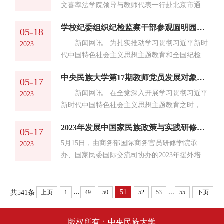
张转化为国家意志、把中国式现代化的宏伟蓝图
们国家的总统托卡耶夫也来参加了这次峰会。
文喜率法学院领导与教师代表一行赴北京市通州
转化为开局之年的具体奋斗目标的一次重要会
2013年习近平主席在哈萨克斯坦提出‘共建丝绸
区人民检察院调研交流。双方就检察理论研究和
议。...
之路经济带’倡议，至今已经十年了。我希望在
学校纪委组织纪检监察干部参观圆明园廉政文化基地
法学人才培养等方面进行座谈，通州区人民检察
05-18
这次峰会之后，中国和哈萨克斯坦的关系更加紧
院为法学院检察理论研究导师颁发聘书，双方签
新闻网讯 为扎实推动学习贯彻习近平新时
2023
密，经济贸易往来更加频繁，...
订共建协议，并共同为“行政检察研究基地”揭
代中国特色社会主义思想主题教育和全国纪检监
牌。通州区人民检察院党组书记、检察长李辰，
察干部队伍教育整顿走深走实， 5月17日上午，
党组成员、副检察长张树昌，党组成员、政治部
中央民族大学第17期教师党员发展对象培训班专题报告及交流研讨顺利举行
中央民族大学纪委组织纪检监察干部赴圆明园廉
05-17
主任张爱华，相关部门负责人，法学院院长韩轶
政文化基地参观学习。 圆明园廉政文化基地
新闻网讯 在全党深入开展学习贯彻习近平
2023
和学院部分教师代表出席活动。...
以“廉兴腐衰鉴圆明”——清代廉政文化展为主
新时代中国特色社会主义思想主题教育之时，5
题，结合圆明园遗址这一生动的历史教材，给广
月12日下午，中央民族大学第17期教师党员发展
大党员干部以历史启示和思想警醒。纪检监察干
2023年发展中国家民族政策与实践研修班学员来校参观座谈
对象培训班专题报告和交流研讨在海淀校区知行
05-17
部先后参观了澄心堂、师善堂、慎德堂、益思堂
堂举行。校党委副书记邹吉忠作专题报告，党委
5月15日，由商务部国际商务官员研修学院承
2023
四个展厅，每到一处，大家都认真听取讲解，...
组织部常务副部长张文香主持。 邹吉忠从主
办、国家民委国际交流司协办的2023年援外培训
题教育的总要求谈起，从时与势的角度深刻剖析
项目“发展中国家民族政策与实践研修班”学员一
了“两个确立”的决定性意义。他指出，“两个确
行34人来我校参观座谈。本期研修班学员由来自
立”是我们党抓住时机乘势而上，破解复杂严峻
尼泊尔、加纳、委内瑞拉、斯里兰卡、南苏丹、
...
...
51
共541条
上页
1
49
50
52
53
55
下页
局势，抓住新的战略机遇的必然选择。...
伊拉克、塞拉利昂、尼日利亚、埃塞俄比亚、毛
里求斯、乌兹别克斯坦、苏丹、柬埔寨等13个发
版权所有：中央民族大学