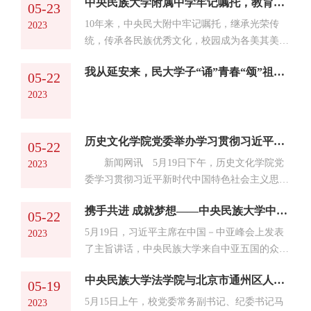
中央民族大学附属中学牢记嘱托，教育引导青少年建设伟大祖国、建设美丽家乡——同心共筑中国梦
的“铸牢中华民族共同体意识 推动图书馆高质量
05-23
发展”新时代民族院校图书馆工作研讨会顺利召
10年来，中央民大附中牢记嘱托，继承光荣传
2023
开。来自全国民族地区37个高校的57名图书馆代
统，传承各民族优秀文化，校园成为各美其美、
表参加了本次会议。 中国图书馆学会常务理
美美与共的民族花园。
事、高等学校图书馆分会副主任委员刘后滨在开
我从延安来，民大学子“诵”青春“颂”祖国！
05-22
幕式致辞中表示，希望通过本次研讨会，进一步
2023
强化民族地区高校与民族院校图书馆的合作，...
历史文化学院党委举办学习贯彻习近平新时代中国特色社会主义思想主题教育理论学习——《团结奋进新时代——我看到的两会》主题党课
05-22
新闻网讯 5月19日下午，历史文化学院党
2023
委学习贯彻习近平新时代中国特色社会主义思想
主题教育之《团结奋进新时代——我看到的两
携手共进 成就梦想——中央民族大学中亚国家留学生聚焦中国-中亚峰会
会》主题党课在学院会议室开讲。此次党课由全
05-22
国政协委员、中央民族大学党委委员、历史文化
5月19日，习近平主席在中国－中亚峰会上发表
2023
学院蒙曼教授主讲，学院全体教职工线上线下与
了主旨讲话，中央民族大学来自中亚五国的众多
会听讲。 蒙曼围绕“国家的两会”和“我的两
留学生也密切关注着此次会议，在第一时间收看
会”主题展开讲解，她指出，今年是全面贯彻党
中央民族大学法学院与北京市通州区人民检察院举行签约暨“行政检察研究基地”揭牌仪式
新闻并表达了自己的心声。 “中国国家主席
05-19
的二十大精神的开局之年，今年两会是将党的主
习近平在西安市主持中国－中亚峰会。我看到我
5月15日上午，校党委常务副书记、纪委书记马
2023